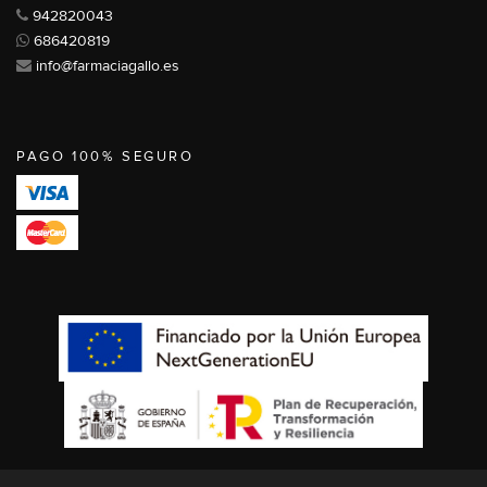
942820043
686420819
info@farmaciagallo.es
PAGO 100% SEGURO